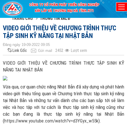
CÔNG TY CỔ PHẦN PHÁT TRIỂN CÔNG NGHIỆP
XÂY LẮP VÀ THƯƠNG MẠI HÀ TĨNH.HT1
TRANG CHỦ
THÔNG TIN XKLĐ
VIDEO GIỚI THIỆU VỀ CHƯƠNG TRÌNH THỰC
TẬP SINH KỸ NĂNG TẠI NHẬT BẢN
Đăng ngày 19-09-2022 09:05
Link Gốc
2452
Lượt xem
Gửi mail
VIDEO GIỚI THIỆU VỀ CHƯƠNG TRÌNH THỰC TẬP SINH KỸ
NĂNG TẠI NHẬT BẢN
Vừa qua, cơ quan chức năng Nhật Bản đã xây dựng và phát hành
video giới thiệu tổng quan về Chương trình thực tập sinh kỹ năng
tại Nhật Bản và những tư vấn dành cho các bạn sắp tới sẽ làm
việc và học tập với tư cách là thực tập sinh kỹ năng cũng như
các bạn đang là thực tập sinh kỹ năng tại Nhật Bản
(
https://www.youtube.com/watch?v=d3YGyx_w55k
).