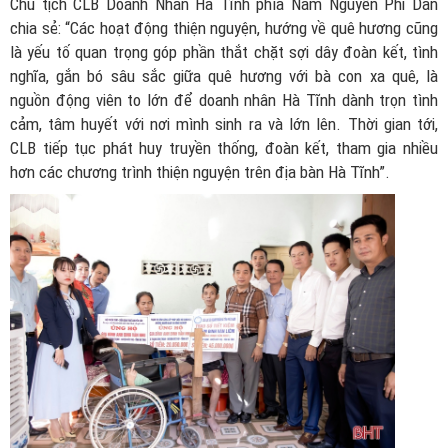
Chủ tịch CLB Doanh Nhân Hà Tĩnh phía Nam Nguyễn Phi Dần
chia sẻ: “Các hoạt động thiện nguyện, hướng về quê hương cũng
là yếu tố quan trọng góp phần thắt chặt sợi dây đoàn kết, tình
nghĩa, gắn bó sâu sắc giữa quê hương với bà con xa quê, là
nguồn động viên to lớn để doanh nhân Hà Tĩnh dành trọn tình
cảm, tâm huyết với nơi mình sinh ra và lớn lên. Thời gian tới,
CLB tiếp tục phát huy truyền thống, đoàn kết, tham gia nhiều
hơn các chương trình thiện nguyện trên địa bàn Hà Tĩnh”.