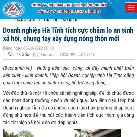
CÔNG TY CỔ PHẦN PHÁT TRIỂN CÔNG NGHIỆP
XÂY LẮP VÀ THƯƠNG MẠI HÀ TĨNH.HT1
TRANG CHỦ
TIN TỨC - SỰ KIỆN
Doanh nghiệp Hà Tĩnh tích cực chăm lo an sinh
xã hội, chung tay xây dựng nông thôn mới
Đăng ngày 06-10-2022 08:30
Link Gốc
1823
Lượt xem
Gửi mail
(Baohatinh.vn) - Những năm qua, cùng với đẩy mạnh phát triển
sản xuất - kinh doanh, Hiệp hội Doanh nghiệp tỉnh Hà Tĩnh cũng
quan tâm công tác an sinh xã hội, hỗ trợ cộng đồng.
Với đặc thù là một tổ chức xã hội nghề nghiệp, để tổ chức được
các hoạt động thường xuyên và hiệu quả, Ban lãnh đạo Hiệp hội
Doanh nghiệp tỉnh đã có những cách làm hay, phương pháp hoạt
động phù hợp để thu hút các thành viên tích cực tham gia công
tác từ thiện xã hội, đền ơn đáp nghĩa…