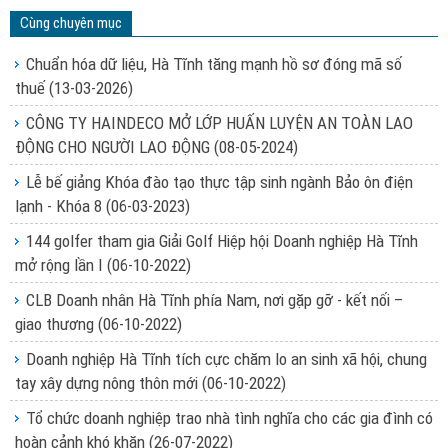
Cùng chuyên mục
Chuẩn hóa dữ liệu, Hà Tĩnh tăng mạnh hồ sơ đóng mã số
thuế
(13-03-2026)
CÔNG TY HAINDECO MỞ LỚP HUẤN LUYỆN AN TOÀN LAO
ĐỘNG CHO NGƯỜI LAO ĐỘNG
(08-05-2024)
Lễ bế giảng Khóa đào tạo thực tập sinh ngành Bảo ôn điện
lạnh - Khóa 8
(06-03-2023)
144 golfer tham gia Giải Golf Hiệp hội Doanh nghiệp Hà Tĩnh
mở rộng lần I
(06-10-2022)
CLB Doanh nhân Hà Tĩnh phía Nam, nơi gặp gỡ - kết nối –
giao thương
(06-10-2022)
Doanh nghiệp Hà Tĩnh tích cực chăm lo an sinh xã hội, chung
tay xây dựng nông thôn mới
(06-10-2022)
Tổ chức doanh nghiệp trao nhà tình nghĩa cho các gia đình có
hoàn cảnh khó khăn
(26-07-2022)