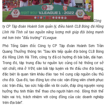
Công
ty CP Tập đoàn Hoành Sơn quản lý, điều hành CLB Bóng đá Hồng
Lĩnh Hà Tĩnh sẽ tạo nguồn năng lượng mới giúp đội bóng mạnh
mẽ hơn trên “đấu trường” V.League.
Phó Tổng Giám đốc Công ty CP Tập đoàn Hoành Sơn Trần
Quang Thưởng thông tin: “Sau khi tiếp quản đội bóng CLB Bóng
đá Hồng Lĩnh Hà Tĩnh, công ty đã có hướng đi bài bản, dài hạn.
Trong đó, tập trung đầu tư nguồn lực củng cố hệ thống cơ sở
vật chất, nhà ở VĐV, sân bãi tập luyện và thi đấu cho đội bóng;
đặc biệt là quan tâm khâu đào tạo trẻ cung cấp nguồn cầu thủ
cho đội. Qua đó, tạo động lực cho các vận động viên chinh phục
các trận đấu, tạo sức hấp dẫn và lôi cuốn, đáp ứng nguyện vọng
hưởng thụ tinh thần thể thao cho người hâm mộ. Đồng thời thể
hiện vai trò, trách nhiệm với cộng đồng của các doanh nghiệp
trên địa bàn".