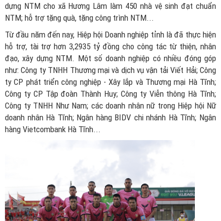
dựng NTM cho xã Hương Lâm làm 450 nhà vệ sinh đạt chuẩn
NTM; hỗ trợ tặng quà, tặng công trình NTM...
Từ đầu năm đến nay, Hiệp hội Doanh nghiệp tỉnh là đã thực hiện
hỗ trợ, tài trợ hơn 3,2935 tỷ đồng cho công tác từ thiện, nhân
đạo, xây dựng NTM. Một số doanh nghiệp có nhiều đóng góp
như: Công ty TNHH Thương mại và dịch vụ vận tải Viết Hải; Công
ty CP phát triển công nghiệp - Xây lắp và Thương mại Hà Tĩnh;
Công ty CP Tập đoàn Thành Huy; Công ty Viễn thông Hà Tĩnh;
Công ty TNHH Như Nam; các doanh nhân nữ trong Hiệp hội Nữ
doanh nhân Hà Tĩnh; Ngân hàng BIDV chi nhánh Hà Tĩnh; Ngân
hàng Vietcombank Hà Tĩnh...