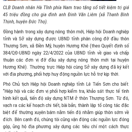
CLB Doanh nhân Hà Tĩnh phía Nam trao tặng sổ tiết kiệm trị giá
45 triệu đồng cho gia đình anh Đinh Văn Liêm (xã Thanh Bình
Thịnh, huyện Đức Thọ).
Đồng hành trong xây dựng nông thôn mới, Hiệp hội Doanh nghiệp
tỉnh và Sở xây dựng được UBND tỉnh phân công đỡ đầu thôn
Thượng Sơn, xã Điền Mỹ, huyện Hương Khê (theo Quyết định số
384/QĐ-UBND ngày 22/4/2022 của UBND tỉnh về giao và chấp
thuận các đơn vị đỡ đầu xây dựng nông thôn mới tại huyện
Hương Khê). Thường trực Hiệp hội cùng Sở xây dựng đã ký kết
với địa phương, phối hợp huy động nguồn lực hỗ trợ kịp thời.
Phó Chủ tịch Hiệp hội Doanh nghiệp tỉnh Lê Tiến Sơn cho biết:
“Hiệp hội và các đơn vị phối hợp kiểm tra, khảo sát thực tế tình
hình kết quả, tiến độ xây dựng NTM ở thôn Thượng Sơn. Từ đó,
vạch ra các kế hoạch chi tiết, bài bản; thành lập tổ công tác đặc
biệt để thường xuyên bám nắm tiến độ nhằm giúp thôn sớm về
đích. Bên cạnh đó, chúng tôi cũng vận động các nguồn lực đóng
góp, ủng hộ địa phương xây dựng các tiêu chí một cách thực