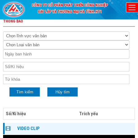
CÔNG TY CỔ PHẦN PHÁT TRIỂN CÔNG NGHIỆP
XÂY LẮP VÀ THƯƠNG MẠI HÀ TĨNH.HT1
THÔNG BÁO
Số/Kí hiệu
Trích yếu
VIDEO CLIP