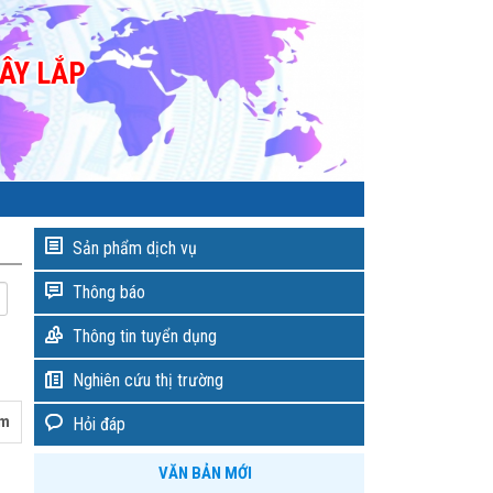
ÂY LẮP
Sản phẩm dịch vụ
Thông báo
Thông tin tuyển dụng
Nghiên cứu thị trường
èm
Hỏi đáp
VĂN BẢN MỚI
Quy định xử phạt hành chính trong lĩnh vực