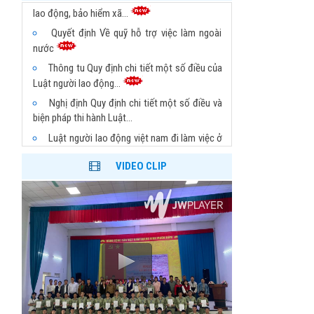
lao động, bảo hiểm xã...
Quyết định Về quỹ hỗ trợ việc làm ngoài
nước
Thông tu Quy định chi tiết một số điều của
Luật người lao động...
Nghị định Quy định chi tiết một số điều và
biện pháp thi hành Luật...
Luật người lao động việt nam đi làm việc ở
nước ngoài theo hợp...
Sửa đổi, bổ sung một số điều của Thông tư
VIDEO CLIP
số 21/2021/TT-BLĐTBXH...