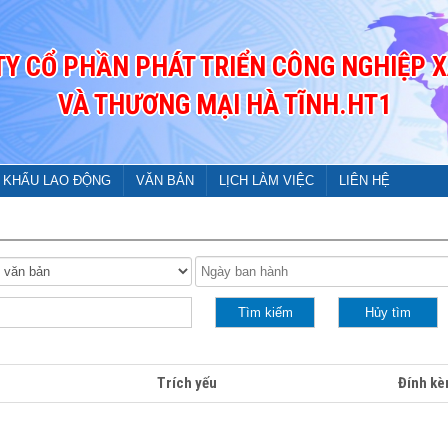
TY CỔ PHẦN PHÁT TRIỂN CÔNG NGHIỆP X
VÀ THƯƠNG MẠI HÀ TĨNH.HT1
 KHẨU LAO ĐỘNG
VĂN BẢN
LỊCH LÀM VIỆC
LIÊN HỆ
Trích yếu
Đính k