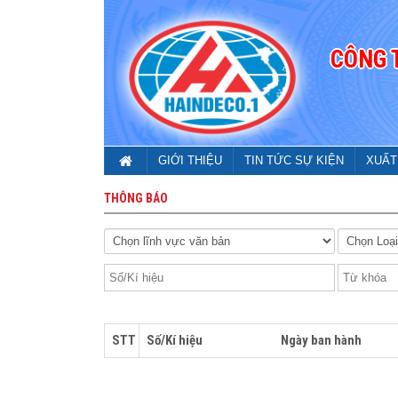
CÔNG 
GIỚI THIỆU
TIN TỨC SỰ KIỆN
XUẤT
THÔNG BÁO
STT
Số/Kí hiệu
Ngày ban hành