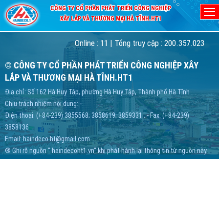
CÔNG TY CỔ PHẦN PHÁT TRIỂN CÔNG NGHIỆP
Home
/ không tìm thấy trang
XÂY LẮP VÀ THƯƠNG MẠI HÀ TĨNH.HT1
Trang bạn đang xem không tồn tại!
Online :
11
| Tổng truy cập :
200.357.023
© CÔNG TY CỔ PHẦN PHÁT TRIỂN CÔNG NGHIỆP XÂY
LẮP VÀ THƯƠNG MẠI HÀ TĨNH.HT1
Địa chỉ: Số 162 Hà Huy Tập, phường Hà Huy Tập, Thành phố Hà Tĩnh
Chịu trách nhiệm nội dung: -
Điện thoại: (+84-239) 3855568; 3858619; 3859331 . - Fax: (+84-239)
3858136
Email:
haindeco.ht@gmail.com
® Ghi rõ nguồn " haindecoht1.vn" khi phát hành lại thông tin từ nguồn này.